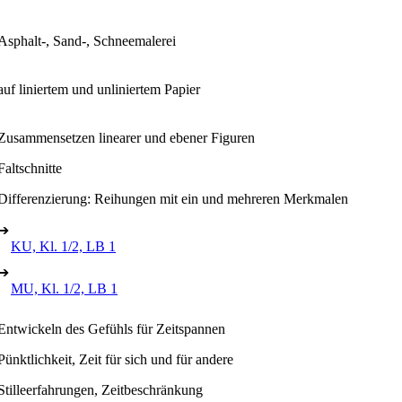
Asphalt-, Sand-, Schneemalerei
auf liniertem und unliniertem Papier
Zusammensetzen linearer und ebener Figuren
Faltschnitte
Differenzierung: Reihungen mit ein und mehreren Merkmalen
➔
KU, Kl. 1/2, LB 1
➔
MU, Kl. 1/2, LB 1
Entwickeln des Gefühls für Zeitspannen
Pünktlichkeit, Zeit für sich und für andere
Stilleerfahrungen, Zeitbeschränkung