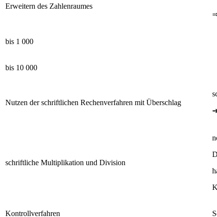
Erweitern des Zahlenraumes
bis 1 000
bis 10 000
s
Nutzen der schriftlichen Rechenverfahren mit Überschlag
n
D
schriftliche Multiplikation und Division
h
K
Kontrollverfahren
S