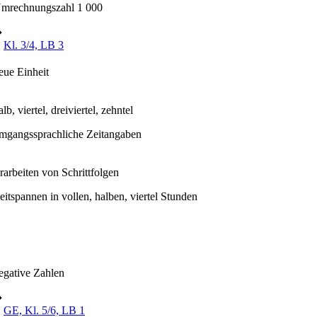
mrechnungszahl 1 000
➔
Kl. 3/4, LB 3
eue Einheit
alb, viertel, dreiviertel, zehntel
mgangssprachliche Zeitangaben
rarbeiten von Schrittfolgen
eitspannen in vollen, halben, viertel Stunden
egative Zahlen
➔
GE, Kl. 5/6, LB 1