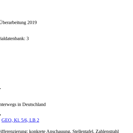
Überarbeitung 2019
rialdatenbank: 3
.
nterwegs in Deutschland
➔
GEO, Kl. 5/6, LB 2
ifferenzierung: konkrete Anschauung, Stellentafel, Zahlenstrahl