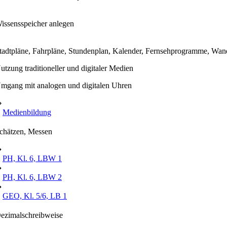
issensspeicher anlegen
tadtpläne, Fahrpläne, Stundenplan, Kalender, Fernsehprogramme, Wan
utzung traditioneller und digitaler Medien
mgang mit analogen und digitalen Uhren
⇒
Medienbildung
chätzen, Messen
➔
PH, Kl. 6, LBW 1
➔
PH, Kl. 6, LBW 2
➔
GEO, Kl. 5/6, LB 1
ezimalschreibweise