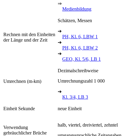
⇒
Medienbildung
Schätzen, Messen
➔
Rechnen mit den Einheiten
PH, Kl. 6, LBW 1
der Länge und der Zeit
➔
PH, Kl. 6, LBW 2
➔
GEO, Kl. 5/6, LB 1
Dezimalschreibweise
Umrechnungszahl 1 000
Umrechnen (m-km)
➔
Kl. 3/4, LB 3
Einheit Sekunde
neue Einheit
halb, viertel, dreiviertel, zehntel
Verwendung
gebräuchlicher Brüche
umgangssprachliche Zeitangaben