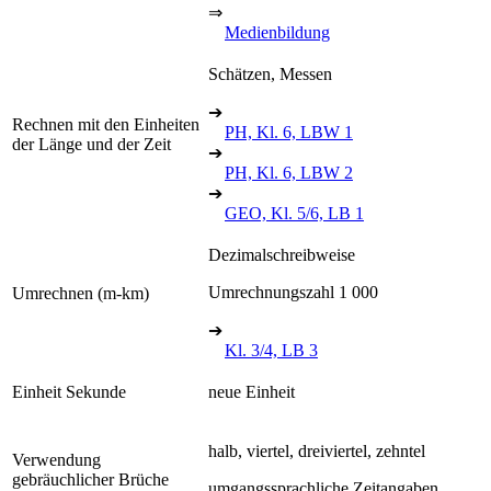
⇒
Medienbildung
Schätzen, Messen
➔
Rechnen mit den Einheiten
PH, Kl. 6, LBW 1
der Länge und der Zeit
➔
PH, Kl. 6, LBW 2
➔
GEO, Kl. 5/6, LB 1
Dezimalschreibweise
Umrechnungszahl 1 000
Umrechnen (m-km)
➔
Kl. 3/4, LB 3
Einheit Sekunde
neue Einheit
halb, viertel, dreiviertel, zehntel
Verwendung
gebräuchlicher Brüche
umgangssprachliche Zeitangaben