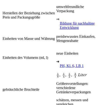
umweltfreundliche
Verpackung
Herstellen der Beziehung zwischen
Preis und Packungsgröße
⇒
Bildung für nachhaltige
Entwicklung
preisbewusstes Einkaufen,
Einheiten von Masse und Währung
Mengenrabatte
neue Einheiten
Einheiten des Volumens (ml, l)
➔
PH, Kl. 6, LB 1
1
8
,
1
4
,
1
2
,
3
4
L
i
t
e
r
Größenvorstellungen:
verschiedene
gebräuchliche Bruchteile
Getränkeverpackungen
schätzen, messen und
vergleichen