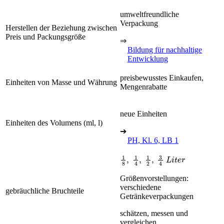
umweltfreundliche
Verpackung
Herstellen der Beziehung zwischen
Preis und Packungsgröße
⇒
Bildung für nachhaltige
Entwicklung
preisbewusstes Einkaufen,
Einheiten von Masse und Währung
Mengenrabatte
neue Einheiten
Einheiten des Volumens (ml, l)
➔
PH, Kl. 6, LB 1
1
8
,
1
4
,
1
2
,
3
4
L
i
t
e
r
Größenvorstellungen:
verschiedene
gebräuchliche Bruchteile
Getränkeverpackungen
schätzen, messen und
vergleichen