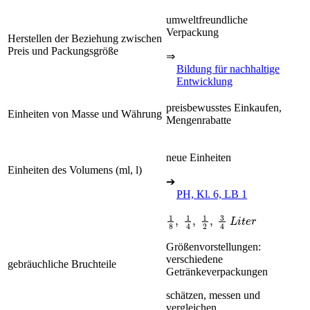
umweltfreundliche
Verpackung
Herstellen der Beziehung zwischen
Preis und Packungsgröße
⇒
Bildung für nachhaltige
Entwicklung
preisbewusstes Einkaufen,
Einheiten von Masse und Währung
Mengenrabatte
neue Einheiten
Einheiten des Volumens (ml, l)
➔
PH, Kl. 6, LB 1
1
8
,
1
4
,
1
2
,
3
4
L
i
t
e
r
Größenvorstellungen:
verschiedene
gebräuchliche Bruchteile
Getränkeverpackungen
schätzen, messen und
vergleichen