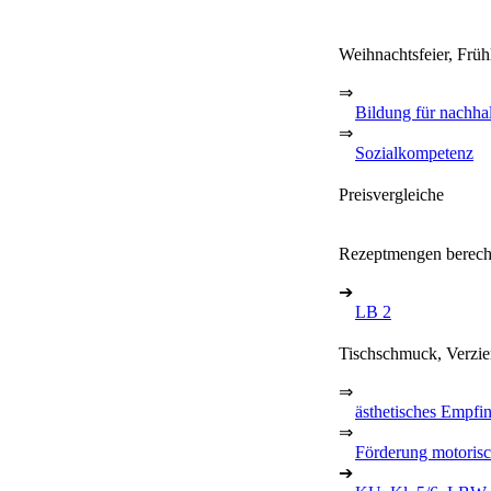
Weihnachtsfeier, Frühl
⇒
Bildung für nachha
⇒
Sozialkompetenz
Preisvergleiche
Rezeptmengen berec
➔
LB 2
Tischschmuck, Verzi
⇒
ästhetisches Empfi
⇒
Förderung motorisc
➔