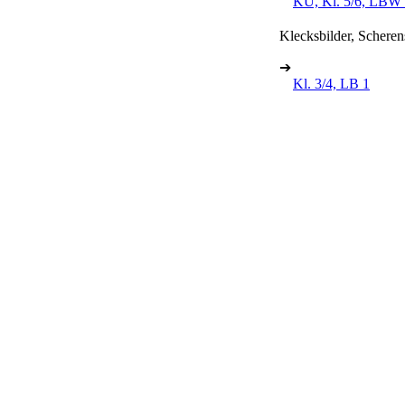
KU, Kl. 5/6, LBW
Klecksbilder, Scheren
➔
Kl. 3/4, LB 1