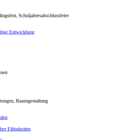
ingsfest, Schuljahresabschlussfeier
ltige Entwicklung
hnen
erungen, Raumgestaltung
nden
her Fähigkeiten