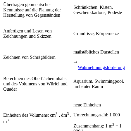
Übertragen geometrischer
Schränkchen, Kisten,
Kenntnisse auf die Planung der
Geschenkkartons, Podeste
Herstellung von Gegenständen
Anfertigen und Lesen von
Grundrisse, Körpernetze
Zeichnungen und Skizzen
maßstäbliches Darstellen
Zeichnen von Schrägbildern
⇒
Wahrnehmungsförderung
Berechnen des Oberflächeninhalts
Aquarium, Swimmingpool,
und des Volumens von Würfel und
umbauter Raum
Quader
neue Einheiten
3
3
Umrechnungszahl: 1 000
Einheiten des Volumens: cm
, dm
,
3
m
3
Zusammenhang: 1 m
= 1