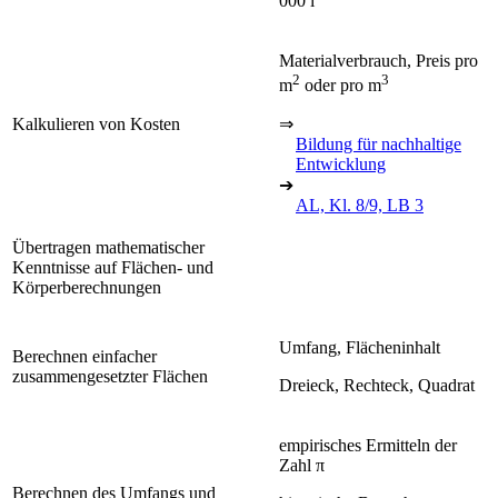
000 l
Materialverbrauch, Preis pro
2
3
m
oder pro m
Kalkulieren von Kosten
⇒
Bildung für nachhaltige
Entwicklung
➔
AL, Kl. 8/9, LB 3
Übertragen mathematischer
Kenntnisse auf Flächen- und
Körperberechnungen
Umfang, Flächeninhalt
Berechnen einfacher
zusammengesetzter Flächen
Dreieck, Rechteck, Quadrat
empirisches Ermitteln der
π
Zahl
π
Berechnen des Umfangs und