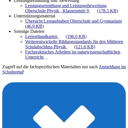
Leistungsermittlung und -bewertung
Leistungsermittlung und Leistungsbewertung
Oberschule Physik , Klassenstufe 9
(178.5 KB)
Unterstützungsmaterial
Übersicht Lernaufgaben Oberschule und Gymnasium
(46.9 KB)
Sonstige Dateien
Lernortlandkarten
(196.0 KB)
Weiterentwickelte Bildungsstandards für den Mittleren
Schulabschluss Physik
(121.6 KB)
Fachpraktisches Arbeiten im naturwissenschaftlichen
Unterricht
Zugriff auf die fachspezifischen Materialien nur nach
Anmeldung im
Schulportal
!