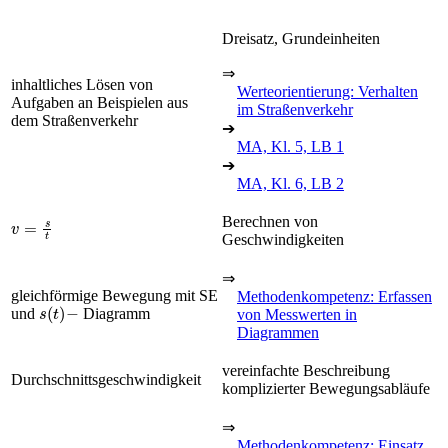
Dreisatz, Grundeinheiten
⇒
inhaltliches Lösen von
Werteorientierung: Verhalten
Aufgaben an Beispielen aus
im Straßenverkehr
dem Straßenverkehr
➔
MA, Kl. 5, LB 1
➔
MA, Kl. 6, LB 2
v
=
s
t
Berechnen von
Geschwindigkeiten
⇒
gleichförmige Bewegung mit SE
Methodenkompetenz: Erfassen
s
t
-
und
Diagramm
von Messwerten in
Diagrammen
vereinfachte Beschreibung
Durchschnittsgeschwindigkeit
komplizierter Bewegungsabläufe
⇒
Methodenkompetenz: Einsatz