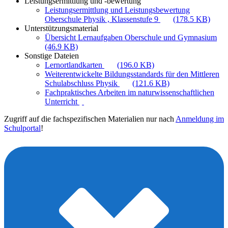
Leistungsermittlung und -bewertung
Leistungsermittlung und Leistungsbewertung
Oberschule Physik , Klassenstufe 9
(178.5 KB)
Unterstützungsmaterial
Übersicht Lernaufgaben Oberschule und Gymnasium
(46.9 KB)
Sonstige Dateien
Lernortlandkarten
(196.0 KB)
Weiterentwickelte Bildungsstandards für den Mittleren
Schulabschluss Physik
(121.6 KB)
Fachpraktisches Arbeiten im naturwissenschaftlichen
Unterricht
Zugriff auf die fachspezifischen Materialien nur nach
Anmeldung im
Schulportal
!