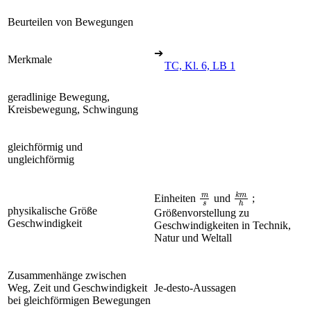
Beurteilen von Bewegungen
➔
Merkmale
TC, Kl. 6, LB 1
geradlinige Bewegung,
Kreisbewegung, Schwingung
gleichförmig und
ungleichförmig
m
s
k
m
h
Einheiten
und
;
physikalische Größe
Größenvorstellung zu
Geschwindigkeit
Geschwindigkeiten in Technik,
Natur und Weltall
Zusammenhänge zwischen
Weg, Zeit und Geschwindigkeit
Je-desto-Aussagen
bei gleichförmigen Bewegungen