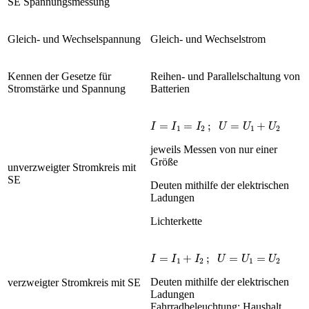
SE Spannungsmessung
Gleich- und Wechselspannung
Gleich- und Wechselstrom
Kennen der Gesetze für
Reihen- und Parallelschaltung von
Stromstärke und Spannung
Batterien
I
=
I
1
=
I
2
;
U
=
U
1
+
U
2
jeweils Messen von nur einer
Größe
unverzweigter Stromkreis mit
SE
Deuten mithilfe der elektrischen
Ladungen
Lichterkette
I
=
I
1
+
I
2
;
U
=
U
1
=
U
2
Deuten mithilfe der elektrischen
verzweigter Stromkreis mit SE
Ladungen
Fahrradbeleuchtung; Haushalt