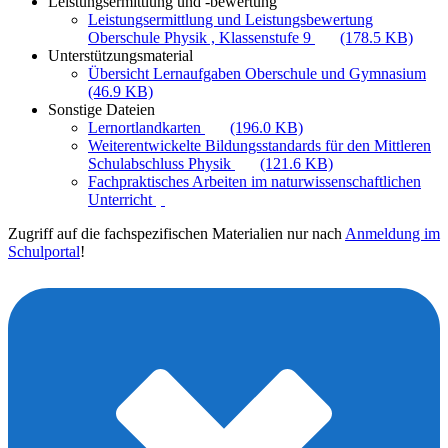
Leistungsermittlung und -bewertung
Leistungsermittlung und Leistungsbewertung
Oberschule Physik , Klassenstufe 9
(178.5 KB)
Unterstützungsmaterial
Übersicht Lernaufgaben Oberschule und Gymnasium
(46.9 KB)
Sonstige Dateien
Lernortlandkarten
(196.0 KB)
Weiterentwickelte Bildungsstandards für den Mittleren
Schulabschluss Physik
(121.6 KB)
Fachpraktisches Arbeiten im naturwissenschaftlichen
Unterricht
Zugriff auf die fachspezifischen Materialien nur nach
Anmeldung im
Schulportal
!