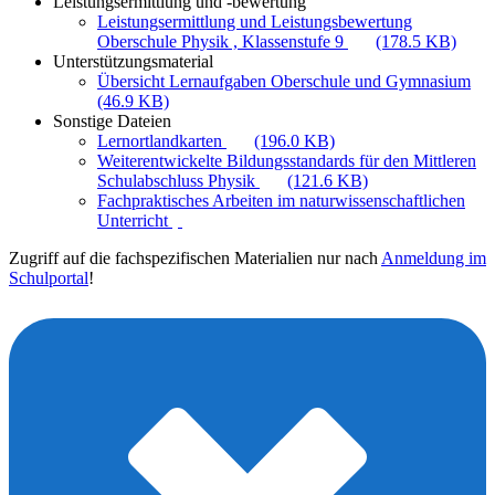
Leistungsermittlung und -bewertung
Leistungsermittlung und Leistungsbewertung
Oberschule Physik , Klassenstufe 9
(178.5 KB)
Unterstützungsmaterial
Übersicht Lernaufgaben Oberschule und Gymnasium
(46.9 KB)
Sonstige Dateien
Lernortlandkarten
(196.0 KB)
Weiterentwickelte Bildungsstandards für den Mittleren
Schulabschluss Physik
(121.6 KB)
Fachpraktisches Arbeiten im naturwissenschaftlichen
Unterricht
Zugriff auf die fachspezifischen Materialien nur nach
Anmeldung im
Schulportal
!