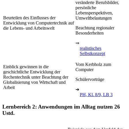
veränderte Berufsbilder,
persönliche
Lebensperspektiven,
Beurteilen des Einflusses der
Umweltbelastungen
Entwicklung von Computertechnik auf
Beachtung regionaler
die Lebens- und Arbeitswelt
Besonderheiten
⇒
realistisches
Selbstkonzept
Vom Kerbholz zum
Einblick gewinnen in die
Computer
geschichtliche Entwicklung der
Rechentechnik unter Beachtung der
Schülervorträge
Globalisierung von Wirtschaft und
Arbeit
➔
PH, Kl. 8/9, LB 3
Lernbereich 2: Anwendungen im Alltag nutzen
26
Ustd.