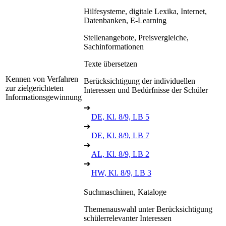
Hilfesysteme, digitale Lexika, Internet,
Datenbanken, E-Learning
Stellenangebote, Preisvergleiche,
Sachinformationen
Texte übersetzen
Kennen von Verfahren
Berücksichtigung der individuellen
zur zielgerichteten
Interessen und Bedürfnisse der Schüler
Informationsgewinnung
➔
DE, Kl. 8/9, LB 5
➔
DE, Kl. 8/9, LB 7
➔
AL, Kl. 8/9, LB 2
➔
HW, Kl. 8/9, LB 3
Suchmaschinen, Kataloge
Themenauswahl unter Berücksichtigung
schülerrelevanter Interessen