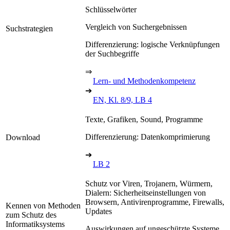
Schlüsselwörter
Vergleich von Suchergebnissen
Suchstrategien
Differenzierung: logische Verknüpfungen
der Suchbegriffe
⇒
Lern- und Methodenkompetenz
➔
EN, Kl. 8/9, LB 4
Texte, Grafiken, Sound, Programme
Differenzierung: Datenkomprimierung
Download
➔
LB 2
Schutz vor Viren, Trojanern, Würmern,
Dialern: Sicherheitseinstellungen von
Browsern, Antivirenprogramme, Firewalls,
Kennen von Methoden
Updates
zum Schutz des
Informatiksystems
Auswirkungen auf ungeschützte Systeme