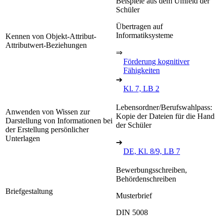
Beispiele aus dem Umfeld der
Schüler
Übertragen auf
Informatiksysteme
Kennen von Objekt-Attribut-
Attributwert-Beziehungen
⇒
Förderung kognitiver
Fähigkeiten
➔
Kl. 7, LB 2
Lebensordner/Berufswahlpass:
Anwenden von Wissen zur
Kopie der Dateien für die Hand
Darstellung von Informationen bei
der Schüler
der Erstellung persönlicher
Unterlagen
➔
DE, Kl. 8/9, LB 7
Bewerbungsschreiben,
Behördenschreiben
Briefgestaltung
Musterbrief
DIN 5008