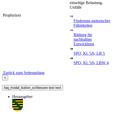
einseitige Belastung,
Unfälle
Prophylaxe
⇒
Förderung motorischer
Fähigkeiten
⇒
Bildung für
nachhaltige
Entwicklung
➔
SPO, Kl. 5/6, LB 5
➔
SPO, Kl. 5/6, LBW 4
Zurück zum Seitenanfang
×
faq_modal_button_schliessen test text
Herausgeber