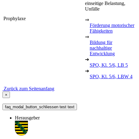
einseitige Belastung,
Unfälle
Prophylaxe
⇒
Förderung motorischer
Fähigkeiten
⇒
Bildung für
nachhaltige
Entwicklung
➔
SPO, Kl. 5/6, LB 5
➔
SPO, Kl. 5/6, LBW 4
Zurück zum Seitenanfang
×
faq_modal_button_schliessen test text
Herausgeber