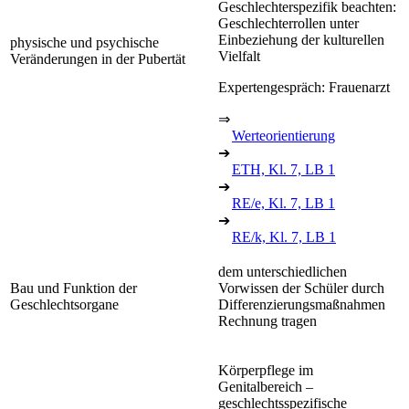
Geschlechterspezifik beachten:
Geschlechterrollen unter
Einbeziehung der kulturellen
physische und psychische
Vielfalt
Veränderungen in der Pubertät
Expertengespräch: Frauenarzt
⇒
Werteorientierung
➔
ETH, Kl. 7, LB 1
➔
RE/e, Kl. 7, LB 1
➔
RE/k, Kl. 7, LB 1
dem unterschiedlichen
Bau und Funktion der
Vorwissen der Schüler durch
Geschlechtsorgane
Differenzierungsmaßnahmen
Rechnung tragen
Körperpflege im
Genitalbereich –
geschlechtsspezifische