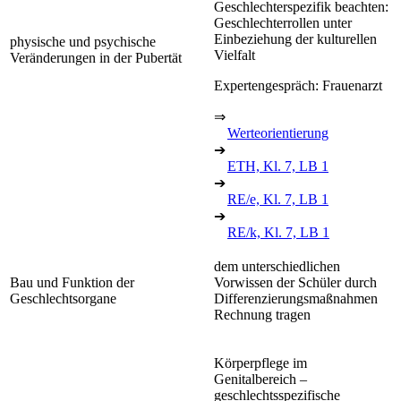
Geschlechterspezifik beachten:
Geschlechterrollen unter
Einbeziehung der kulturellen
physische und psychische
Vielfalt
Veränderungen in der Pubertät
Expertengespräch: Frauenarzt
⇒
Werteorientierung
➔
ETH, Kl. 7, LB 1
➔
RE/e, Kl. 7, LB 1
➔
RE/k, Kl. 7, LB 1
dem unterschiedlichen
Bau und Funktion der
Vorwissen der Schüler durch
Geschlechtsorgane
Differenzierungsmaßnahmen
Rechnung tragen
Körperpflege im
Genitalbereich –
geschlechtsspezifische