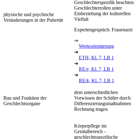
Geschlechterspezifik beachten:
Geschlechterrollen unter
Einbeziehung der kulturellen
physische und psychische
Vielfalt
Veränderungen in der Pubertät
Expertengespräch: Frauenarzt
⇒
Werteorientierung
➔
ETH, Kl. 7, LB 1
➔
RE/e, Kl. 7, LB 1
➔
RE/k, Kl. 7, LB 1
dem unterschiedlichen
Bau und Funktion der
Vorwissen der Schüler durch
Geschlechtsorgane
Differenzierungsmaßnahmen
Rechnung tragen
Körperpflege im
Genitalbereich –
geschlechtsspezifische