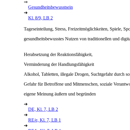
⇒
Gesundheitsbewusstsein
➔
Kl. 8/9, LB 2
Tageseinteilung, Stress, Freizeitmöglichkeiten, Spiele, Spo
gesundheitsbewusstes Nutzen von traditionellen und digi
Herabsetzung der Reaktionsfähigkeit,
Verminderung der Handlungsfähigkeit
Alkohol, Tabletten, illegale Drogen, Suchtgefahr durch s
Gefahr für Betroffene und Mitmenschen, soziale Verantw
eigene Meinung äußern und begründen
➔
DE, Kl. 7, LB 2
➔
RE/e, Kl. 7, LB 1
➔