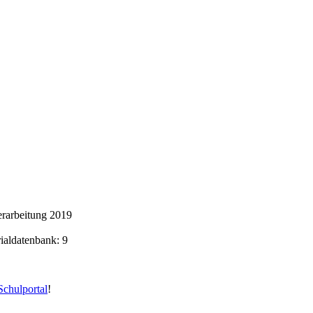
rarbeitung 2019
rialdatenbank: 9
chulportal
!