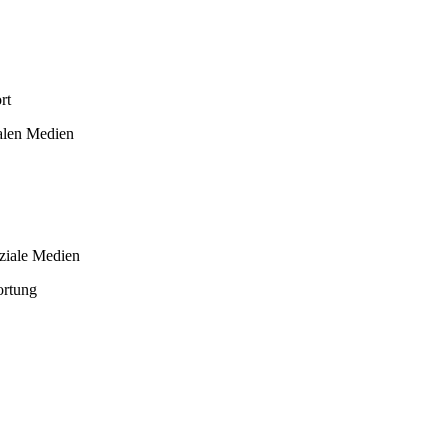
rt
talen Medien
oziale Medien
ortung