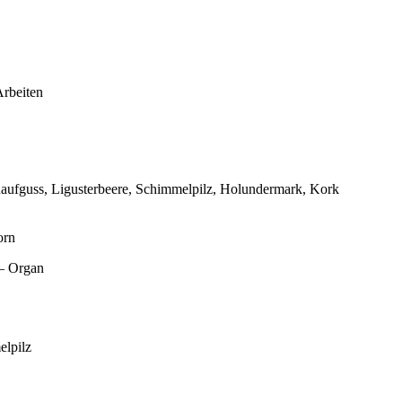
Arbeiten
aufguss, Ligusterbeere, Schimmelpilz, Holundermark, Kork
orn
 – Organ
elpilz