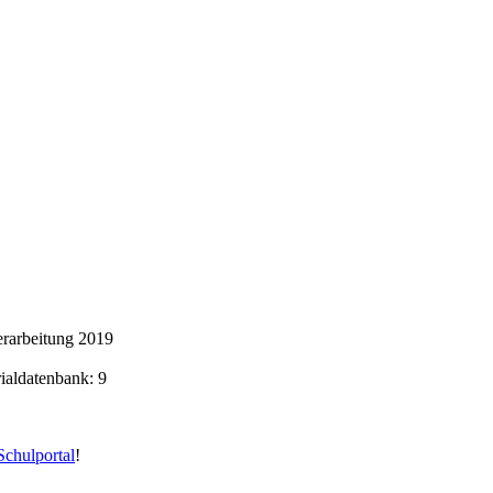
rarbeitung 2019
rialdatenbank: 9
chulportal
!