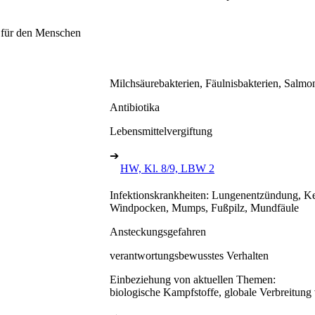
n für den Menschen
Milchsäurebakterien, Fäulnisbakterien, Salmo
Antibiotika
Lebensmittelvergiftung
➔
HW, Kl. 8/9, LBW 2
Infektionskrankheiten: Lungenentzündung, Ke
Windpocken, Mumps, Fußpilz, Mundfäule
Ansteckungsgefahren
verantwortungsbewusstes Verhalten
Einbeziehung von aktuellen Themen:
biologische Kampfstoffe, globale Verbreitun