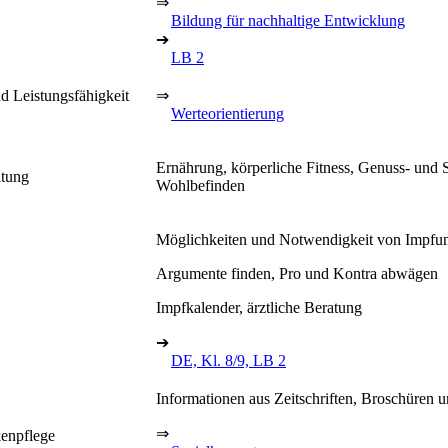
⇒
Bildung für nachhaltige Entwicklung
➔
LB 2
d Leistungsfähigkeit
⇒
Werteorientierung
Ernährung, körperliche Fitness, Genuss- und 
ltung
Wohlbefinden
Möglichkeiten und Notwendigkeit von Impfu
Argumente finden, Pro und Kontra abwägen
Impfkalender, ärztliche Beratung
➔
DE, Kl. 8/9, LB 2
Informationen aus Zeitschriften, Broschüren u
⇒
enpflege