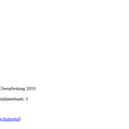
Überarbeitung 2019
rialdatenbank: 3
chulportal
!