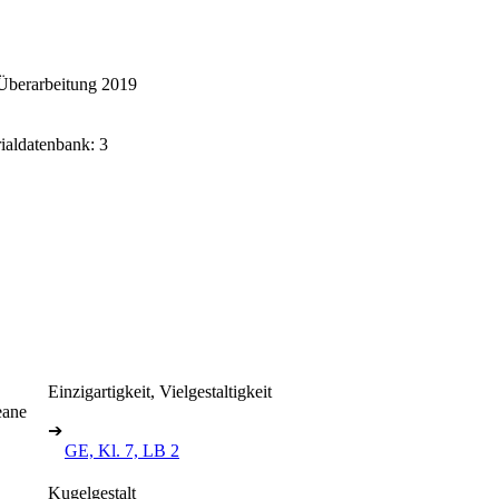
Überarbeitung 2019
rialdatenbank: 3
Einzigartigkeit, Vielgestaltigkeit
eane
➔
GE, Kl. 7, LB 2
Kugelgestalt