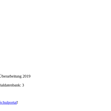
Überarbeitung 2019
rialdatenbank: 3
chulportal
!