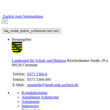
Zurück zum Seitenanfang
×
faq_modal_button_schliessen test text
Herausgeber
Landesamt für Schule und Bildung
Reichenhainer Straße 29 a
09126
Chemnitz
Telefon:
0371 5366-0
Telefax:
0371 5366-491
E-Mail:
poststelle@lasub.smk.sachsen.de
Kontaktformular
Anmeldung Schulportal
Schulportal
Impressum