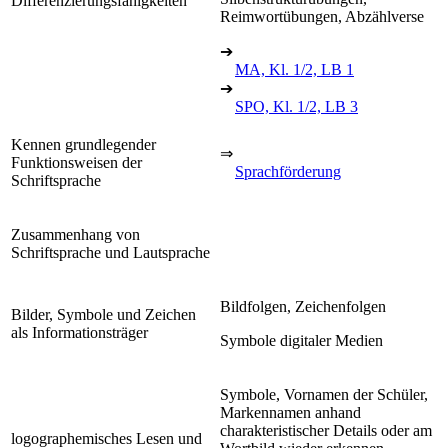
Differenzierungsfähigkeiten
Reimwortübungen, Abzählverse
➔
MA, Kl. 1/2, LB 1
➔
SPO, Kl. 1/2, LB 3
Kennen grundlegender
⇒
Funktionsweisen der
Sprachförderung
Schriftsprache
Zusammenhang von
Schriftsprache und Lautsprache
Bildfolgen, Zeichenfolgen
Bilder, Symbole und Zeichen
als Informationsträger
Symbole digitaler Medien
Symbole, Vornamen der Schüler,
Markennamen anhand
charakteristischer Details oder am
logographemisches Lesen und