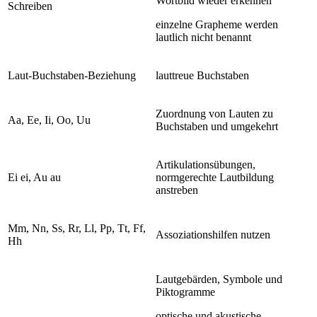
Wortbild wieder erkennen
Schreiben
einzelne Grapheme werden
lautlich nicht benannt
Laut-Buchstaben-Beziehung
lauttreue Buchstaben
Zuordnung von Lauten zu
Aa, Ee, Ii, Oo, Uu
Buchstaben und umgekehrt
Artikulationsübungen,
Ei ei, Au au
normgerechte Lautbildung
anstreben
Mm, Nn, Ss, Rr, Ll, Pp, Tt, Ff,
Assoziationshilfen nutzen
Hh
Lautgebärden, Symbole und
Piktogramme
optische und akustische