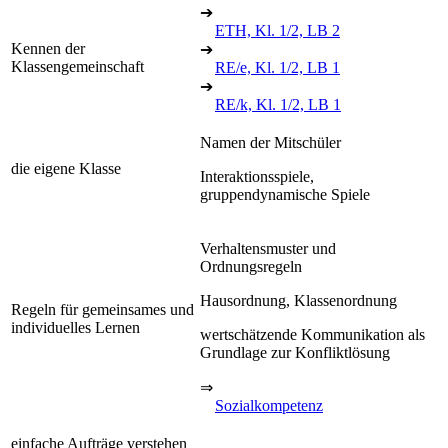
➔
ETH, Kl. 1/2, LB 2
Kennen der
➔
Klassengemeinschaft
RE/e, Kl. 1/2, LB 1
➔
RE/k, Kl. 1/2, LB 1
Namen der Mitschüler
die eigene Klasse
Interaktionsspiele,
gruppendynamische Spiele
Verhaltensmuster und
Ordnungsregeln
Hausordnung, Klassenordnung
Regeln für gemeinsames und
individuelles Lernen
wertschätzende Kommunikation als
Grundlage zur Konfliktlösung
⇒
Sozialkompetenz
einfache Aufträge verstehen