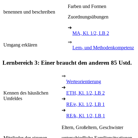
Farben und Formen
benennen und beschreiben
Zuordnungsübungen
➔
MA, Kl. 1/2, LB 2
⇒
Umgang erklären
Lern- und Methodenkompetenz
Lernbereich 3: Einer braucht den anderen
85 Ustd.
⇒
Werteorientierung
➔
Kennen des häuslichen
ETH, Kl. 1/2, LB 2
Umfeldes
➔
RE/e, Kl. 1/2, LB 1
➔
RE/k, Kl. 1/2, LB 1
Eltern, Großeltern, Geschwister
Mitglieder der eigenen
unterschiedliche Familiensituationen