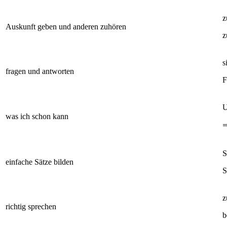
z
Auskunft geben und anderen zuhören
z
s
fragen und antworten
F
U
was ich schon kann
S
einfache Sätze bilden
S
z
richtig sprechen
b