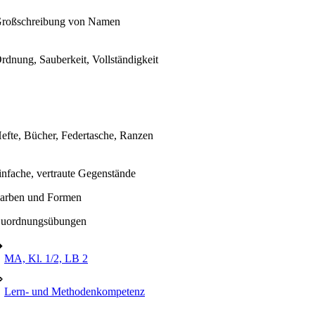
roßschreibung von Namen
rdnung, Sauberkeit, Vollständigkeit
efte, Bücher, Federtasche, Ranzen
infache, vertraute Gegenstände
arben und Formen
uordnungsübungen
➔
MA, Kl. 1/2, LB 2
⇒
Lern- und Methodenkompetenz