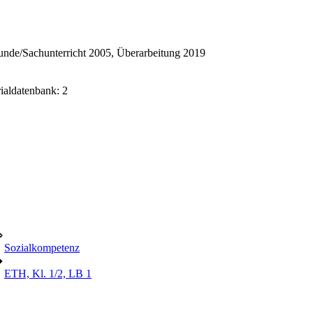
nde/Sachunterricht 2005, Überarbeitung 2019
rialdatenbank: 2
⇒
Sozialkompetenz
➔
ETH, Kl. 1/2, LB 1