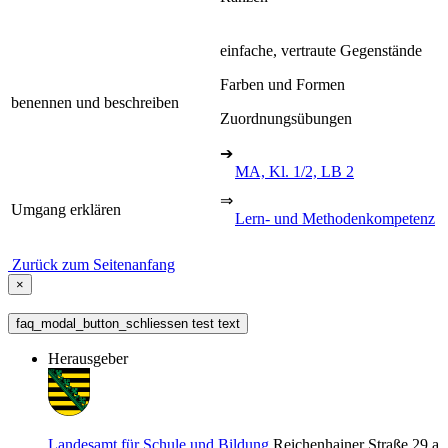
einfache, vertraute Gegenstände
Farben und Formen
benennen und beschreiben
Zuordnungsübungen
➔
MA, Kl. 1/2, LB 2
⇒
Umgang erklären
Lern- und Methodenkompetenz
Zurück zum Seitenanfang
×
faq_modal_button_schliessen test text
Herausgeber
Landesamt für Schule und Bildung
Reichenhainer Straße 29 a