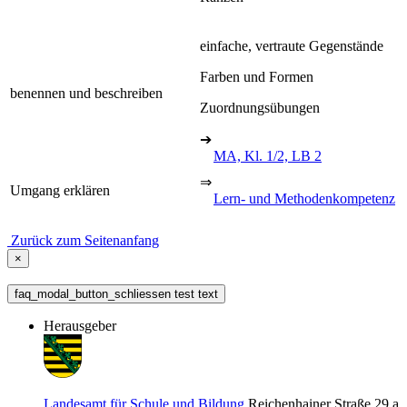
einfache, vertraute Gegenstände
Farben und Formen
benennen und beschreiben
Zuordnungsübungen
➔
MA, Kl. 1/2, LB 2
⇒
Umgang erklären
Lern- und Methodenkompetenz
Zurück zum Seitenanfang
×
faq_modal_button_schliessen test text
Herausgeber
Landesamt für Schule und Bildung
Reichenhainer Straße 29 a