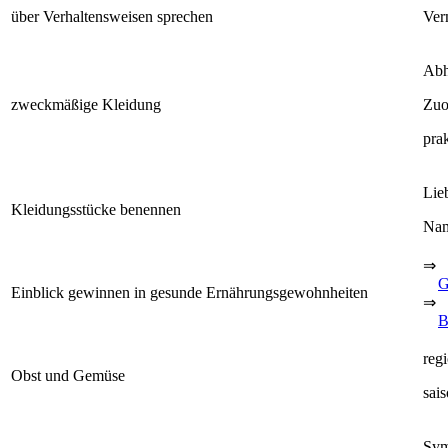
über Verhaltensweisen sprechen
Ver
Abh
zweckmäßige Kleidung
Zuo
pra
Lie
Kleidungsstücke benennen
Nam
⇒
G
Einblick gewinnen in gesunde Ernährungsgewohnheiten
⇒
B
reg
Obst und Gemüse
sai
Sym