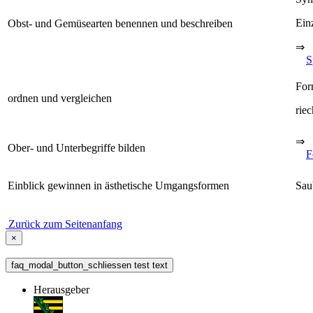
Ein
Obst- und Gemüsearten benennen und beschreiben
⇒
S
For
ordnen und vergleichen
rie
⇒
Ober- und Unterbegriffe bilden
F
Einblick gewinnen in ästhetische Umgangsformen
Sau
Zurück zum Seitenanfang
×
faq_modal_button_schliessen test text
Herausgeber