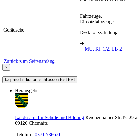
Fahrzeuge,
Einsatzfahrzeuge
Geräusche
Reaktionsschulung
➔
MU, Kl. 1/2, LB 2
Zurück zum Seitenanfang
×
faq_modal_button_schliessen test text
Herausgeber
Landesamt für Schule und Bildung
Reichenhainer Straße 29 a
09126
Chemnitz
Telefon:
0371 5366-0