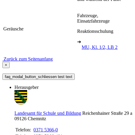
Fahrzeuge,
Einsatzfahrzeuge
Geräusche
Reaktionsschulung
➔
MU, Kl. 1/2, LB 2
Zurück zum Seitenanfang
×
faq_modal_button_schliessen test text
Herausgeber
Landesamt für Schule und Bildung
Reichenhainer Straße 29 a
09126
Chemnitz
Telefon:
0371 5366-0