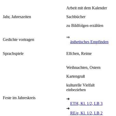
Arbeit mit dem Kalender
Jahr, Jahreszeiten
Sachbücher
zu Bildfolgen erzählen
⇒
Gedichte vortragen
ästhetisches Empfinden
Sprachspiele
Elfchen, Reime
Weihnachten, Ostern
Kartengruß
kulturelle Vielfalt
einbeziehen
Feste im Jahreskreis
➔
ETH, Kl. 1/2, LB 3
➔
RE/e, Kl. 1/2, LB 2