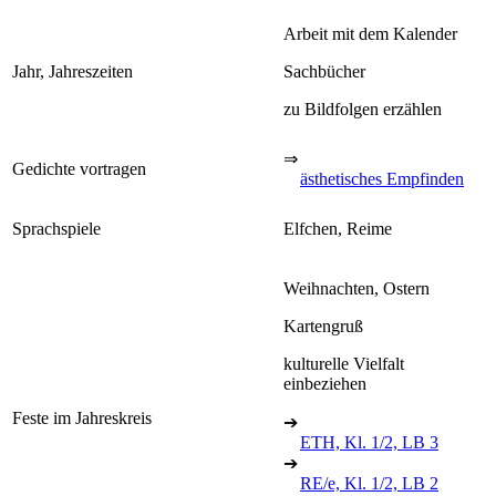
Arbeit mit dem Kalender
Jahr, Jahreszeiten
Sachbücher
zu Bildfolgen erzählen
⇒
Gedichte vortragen
ästhetisches Empfinden
Sprachspiele
Elfchen, Reime
Weihnachten, Ostern
Kartengruß
kulturelle Vielfalt
einbeziehen
Feste im Jahreskreis
➔
ETH, Kl. 1/2, LB 3
➔
RE/e, Kl. 1/2, LB 2