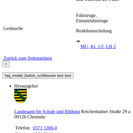
Fahrzeuge,
Einsatzfahrzeuge
Geräusche
Reaktionsschulung
➔
MU, Kl. 1/2, LB 2
Zurück zum Seitenanfang
×
faq_modal_button_schliessen test text
Herausgeber
Landesamt für Schule und Bildung
Reichenhainer Straße 29 a
09126
Chemnitz
Telefon:
0371 5366-0