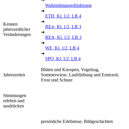
⇒
Wahrnehmungsförderung
➔
ETH, Kl. 1/2, LB 4
➔
Kennen
RE/e, Kl. 1/2, LB 3
jahreszeitlicher
➔
Veränderungen
RE/k, Kl. 1/2, LB 3
➔
WE, Kl. 1/2, LB 4
➔
SPO, Kl. 1/2, LB 4
Blüten und Knospen, Vogelzug,
Jahreszeiten
Sommerwiese, Laubfärbung und Erntezeit,
Frost und Schnee
Stimmungen
erleben und
ausdrücken
persönliche Erlebnisse, Bildgeschichten