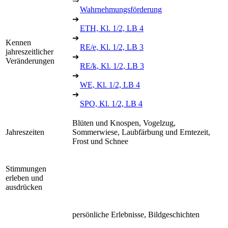
⇒
Wahrnehmungsförderung
➔
ETH, Kl. 1/2, LB 4
➔
Kennen
RE/e, Kl. 1/2, LB 3
jahreszeitlicher
➔
Veränderungen
RE/k, Kl. 1/2, LB 3
➔
WE, Kl. 1/2, LB 4
➔
SPO, Kl. 1/2, LB 4
Blüten und Knospen, Vogelzug,
Jahreszeiten
Sommerwiese, Laubfärbung und Erntezeit,
Frost und Schnee
Stimmungen
erleben und
ausdrücken
persönliche Erlebnisse, Bildgeschichten