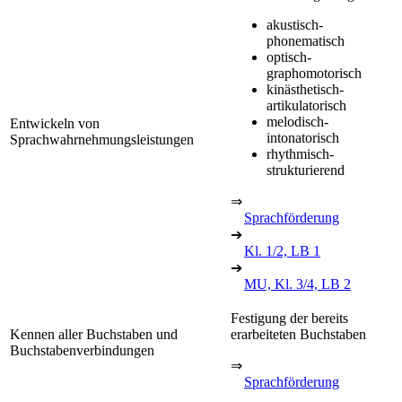
akustisch-
phonematisch
optisch-
graphomotorisch
kinästhetisch-
artikulatorisch
melodisch-
Entwickeln von
intonatorisch
Sprachwahrnehmungsleistungen
rhythmisch-
strukturierend
⇒
Sprachförderung
➔
Kl. 1/2, LB 1
➔
MU, Kl. 3/4, LB 2
Festigung der bereits
Kennen aller Buchstaben und
erarbeiteten Buchstaben
Buchstabenverbindungen
⇒
Sprachförderung