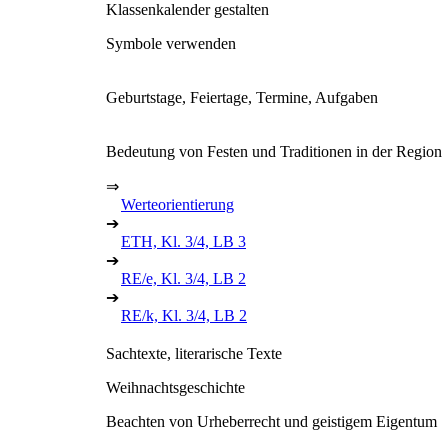
Klassenkalender gestalten
Symbole verwenden
Geburtstage, Feiertage, Termine, Aufgaben
Bedeutung von Festen und Traditionen in der Region
⇒
Werteorientierung
➔
ETH, Kl. 3/4, LB 3
➔
RE/e, Kl. 3/4, LB 2
➔
RE/k, Kl. 3/4, LB 2
Sachtexte, literarische Texte
Weihnachtsgeschichte
Beachten von Urheberrecht und geistigem Eigentum