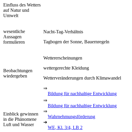
Einfluss des Wetters
auf Natur und
Umwelt
wesentliche
Nacht-Tag-Verhältnis
Aussagen
Tagbogen der Sonne, Bauernregeln
formulieren
Wettererscheinungen
wettergerechte Kleidung
Beobachtungen
wiedergeben
Wetterveränderungen durch Klimawandel
⇒
Bildung für nachhaltige Entwicklung
⇒
Bildung für nachhaltige Entwicklung
⇒
Einblick gewinnen
Wahrnehmungsförderung
in die Phänomene
➔
Luft und Wasser
WE, Kl. 3/4, LB 2