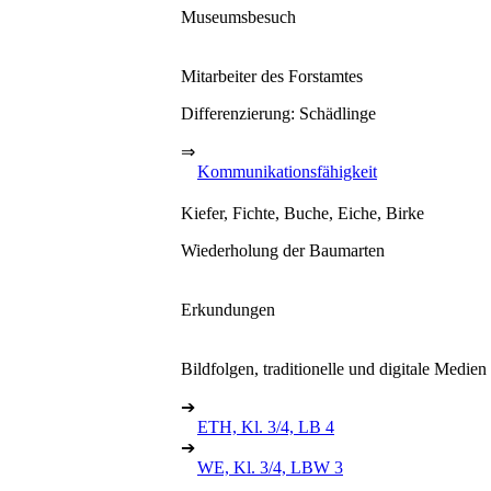
Museumsbesuch
Mitarbeiter des Forstamtes
Differenzierung: Schädlinge
⇒
Kommunikationsfähigkeit
Kiefer, Fichte, Buche, Eiche, Birke
Wiederholung der Baumarten
Erkundungen
Bildfolgen, traditionelle und digitale Medien
➔
ETH, Kl. 3/4, LB 4
➔
WE, Kl. 3/4, LBW 3