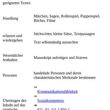
geeigneten Textes
Märchen, Sagen, Rollenspiel, Puppenspiel,
Handlung
Bücher, Filme
Stichwörter, kleine Sätze, Textpassagen
erfassen und
wiedergeben
Text selbstständig aussuchen
Wesentliches
Manuskript anfertigen und fixieren
festhalten
handelnde Personen und deren
Personen
charakteristischen Merkmale bestimmen
⇒
Kommunikationsfähigkeit
⇒
Übertragen des
Sozialkompetenz
Inhalts auf das
➔
szenische
KU, Kl. 3/4, LBW 1