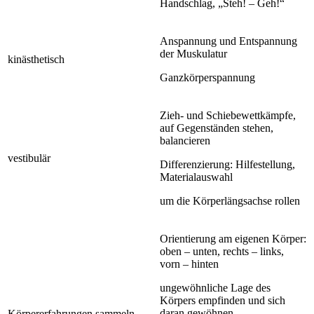
Handschlag, „Steh! – Geh!“
Anspannung und Entspannung
der Muskulatur
kinästhetisch
Ganzkörperspannung
Zieh- und Schiebewettkämpfe,
auf Gegenständen stehen,
balancieren
vestibulär
Differenzierung: Hilfestellung,
Materialauswahl
um die Körperlängsachse rollen
Orientierung am eigenen Körper:
oben – unten, rechts – links,
vorn – hinten
ungewöhnliche Lage des
Körpers empfinden und sich
daran gewöhnen
Körpererfahrungen sammeln