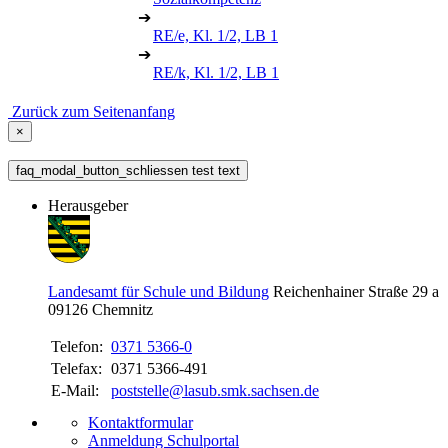
➔
RE/e, Kl. 1/2, LB 1
➔
RE/k, Kl. 1/2, LB 1
Zurück zum Seitenanfang
×
faq_modal_button_schliessen test text
Herausgeber
Landesamt für Schule und Bildung
Reichenhainer Straße 29 a
09126
Chemnitz
Telefon:
0371 5366-0
Telefax:
0371 5366-491
E-Mail:
poststelle@lasub.smk.sachsen.de
Kontaktformular
Anmeldung Schulportal