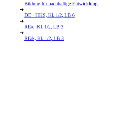
Bildung für nachhaltige Entwicklung
➔
DE - HKS, Kl. 1/2, LB 6
➔
RE/e, Kl. 1/2, LB 3
➔
RE/k, Kl. 1/2, LB 3