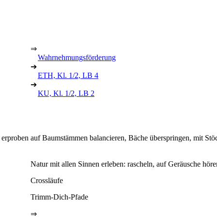
⇒
Wahrnehmungsförderung
➔
ETH, Kl. 1/2, LB 4
➔
KU, Kl. 1/2, LB 2
 erproben
auf Baumstämmen balancieren, Bäche überspringen, mit Stö
Natur mit allen Sinnen erleben: rascheln, auf Geräusche hör
Crossläufe
Trimm-Dich-Pfade
⇒