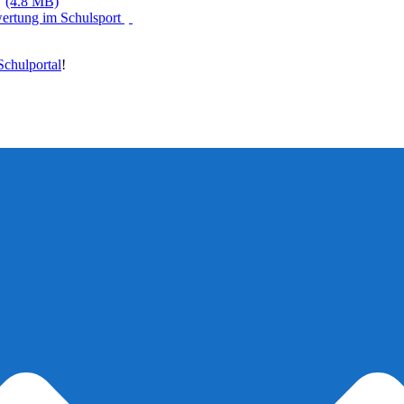
(4.8 MB)
wertung im Schulsport
chulportal
!