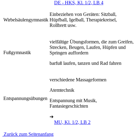
DE - HKS, Kl. 1/2, LB 4
Einbeziehen von Geräten: Sitzball,
Wirbelsäulengymnastik
Hüpfball, Igelball, Therapiekreisel,
Rollbrett usw.
vielfältige Übungsformen, die zum Greifen,
Strecken, Beugen, Laufen, Hüpfen und
Fußgymnastik
Springen auffordern
barfuß laufen, tanzen und Rad fahren
verschiedene Massageformen
Atemtechnik
Entspannungsübungen
Entspannung mit Musik,
Fantasiegeschichten
➔
MU, Kl. 1/2, LB 2
Zurück zum Seitenanfang