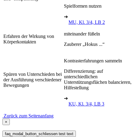
Spielformen nutzen
➔
MU, Kl. 3/4, LB 2
miteinander füßeln
Erfahren der Wirkung von
Körperkontakten
Zauberer „Hokus ...“
Kontrasterfahrungen sammeln
Differenzierung: auf
Spüren von Unterschieden bei
unterschiedlichen
der Ausführung verschiedener
Unterstützungsflächen balancieren,
Bewegungen
Hilfestellung
➔
KU, Kl. 3/4, LB 3
Zurück zum Seitenanfang
×
faq_modal_button_schliessen test text