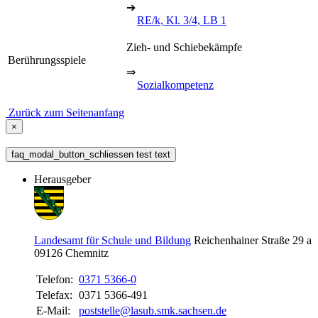
➔
RE/k, Kl. 3/4, LB 1
Zieh- und Schiebekämpfe
Berührungsspiele
⇒
Sozialkompetenz
Zurück zum Seitenanfang
×
faq_modal_button_schliessen test text
Herausgeber
Landesamt für Schule und Bildung
Reichenhainer Straße 29 a
09126
Chemnitz
Telefon:
0371 5366-0
Telefax:
0371 5366-491
E-Mail:
poststelle@lasub.smk.sachsen.de