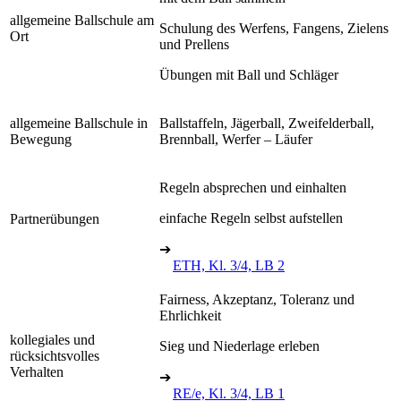
allgemeine Ballschule am
Schulung des Werfens, Fangens, Zielens
Ort
und Prellens
Übungen mit Ball und Schläger
allgemeine Ballschule in
Ballstaffeln, Jägerball, Zweifelderball,
Bewegung
Brennball, Werfer – Läufer
Regeln absprechen und einhalten
einfache Regeln selbst aufstellen
Partnerübungen
➔
ETH, Kl. 3/4, LB 2
Fairness, Akzeptanz, Toleranz und
Ehrlichkeit
kollegiales und
Sieg und Niederlage erleben
rücksichtsvolles
Verhalten
➔
RE/e, Kl. 3/4, LB 1