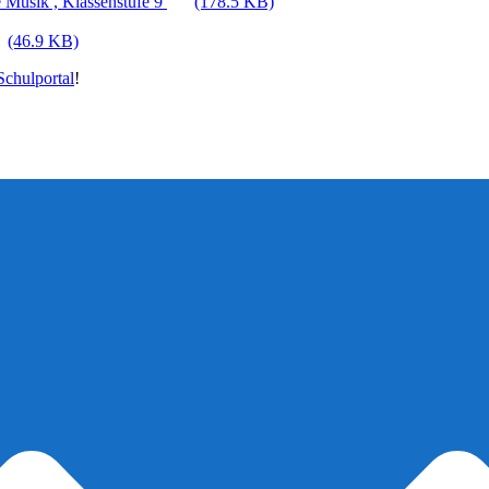
 Musik , Klassenstufe 9
(178.5 KB)
(46.9 KB)
chulportal
!