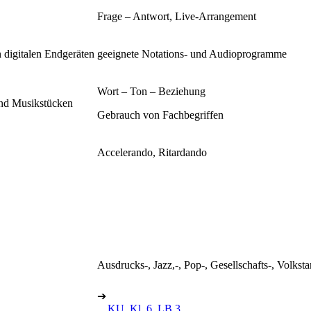
Frage – Antwort, Live-Arrangement
 digitalen Endgeräten
geeignete Notations- und Audioprogramme
Wort – Ton – Beziehung
und Musikstücken
Gebrauch von Fachbegriffen
Accelerando, Ritardando
Ausdrucks-, Jazz,-, Pop-, Gesellschafts-, Volkst
➔
KU, Kl. 6, LB 3