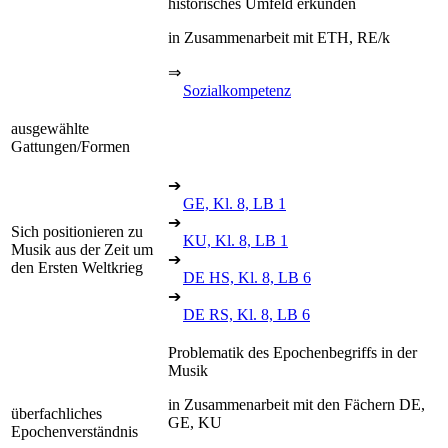
historisches Umfeld erkunden
in Zusammenarbeit mit ETH, RE/k
⇒
Sozialkompetenz
ausgewählte
Gattungen/Formen
➔
GE, Kl. 8, LB 1
➔
Sich positionieren zu
KU, Kl. 8, LB 1
Musik aus der Zeit um
➔
den Ersten Weltkrieg
DE HS, Kl. 8, LB 6
➔
DE RS, Kl. 8, LB 6
Problematik des Epochenbegriffs in der
Musik
in Zusammenarbeit mit den Fächern DE,
überfachliches
GE, KU
Epochenverständnis