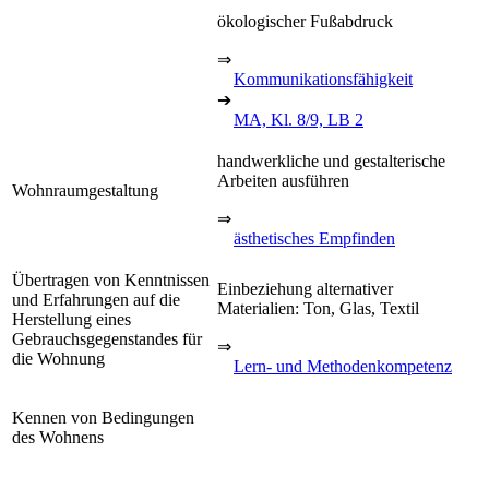
ökologischer Fußabdruck
⇒
Kommunikationsfähigkeit
➔
MA, Kl. 8/9, LB 2
handwerkliche und gestalterische
Arbeiten ausführen
Wohnraumgestaltung
⇒
ästhetisches Empfinden
Übertragen von Kenntnissen
Einbeziehung alternativer
und Erfahrungen auf die
Materialien: Ton, Glas, Textil
Herstellung eines
Gebrauchsgegenstandes für
⇒
die Wohnung
Lern- und Methodenkompetenz
Kennen von Bedingungen
des Wohnens