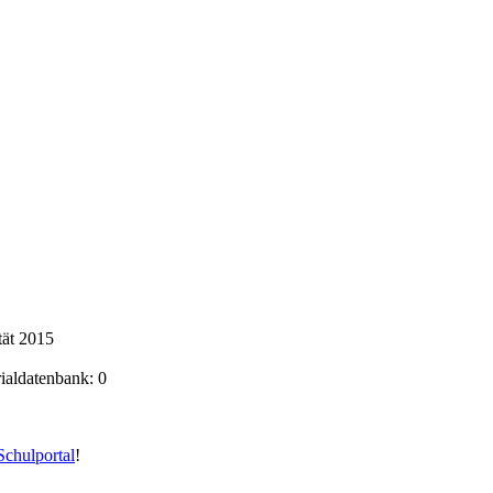
tät 2015
rialdatenbank: 0
chulportal
!