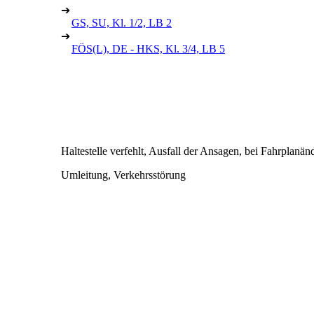
➔
GS, SU, Kl. 1/2, LB 2
➔
FÖS(L), DE - HKS, Kl. 3/4, LB 5
Haltestelle verfehlt, Ausfall der Ansagen, bei Fahrplanä
Umleitung, Verkehrsstörung