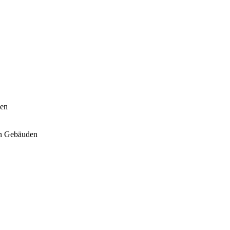
hen
hen Gebäuden