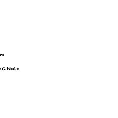
hen
hen Gebäuden