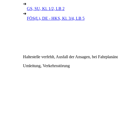
➔
GS, SU, Kl. 1/2, LB 2
➔
FÖS(L), DE - HKS, Kl. 3/4, LB 5
Haltestelle verfehlt, Ausfall der Ansagen, bei Fahrplanä
Umleitung, Verkehrsstörung