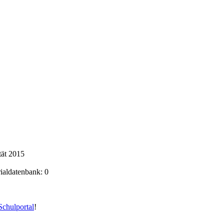
tät 2015
rialdatenbank: 0
chulportal
!