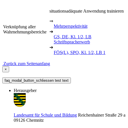
situationsadäquate Anwendung trainieren
⇒
Mehrperspektivität
Verknüpfung aller
➔
Wahrnehmungsbereiche
GS, DE, Kl. 1/2, LB
Schriftspracherwerb
➔
FÖS(L), SPO, Kl. 1/2, LB 1
Zurück zum Seitenanfang
×
faq_modal_button_schliessen test text
Herausgeber
Landesamt für Schule und Bildung
Reichenhainer Straße 29 a
09126
Chemnitz